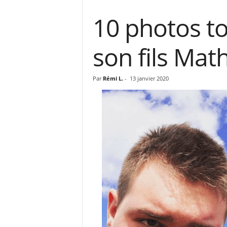
10 photos t
son fils Math
Par
Rémi L.
-
13 janvier 2020