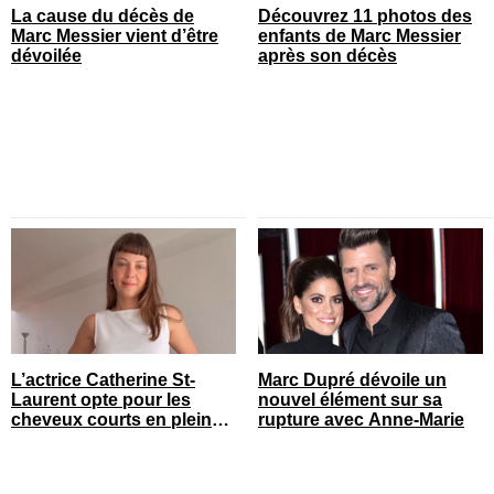
La cause du décès de
Découvrez 11 photos des
Marc Messier vient d’être
enfants de Marc Messier
dévoilée
après son décès
L’actrice Catherine St-
Marc Dupré dévoile un
Laurent opte pour les
nouvel élément sur sa
cheveux courts en pleine
rupture avec Anne-Marie
saison estivale