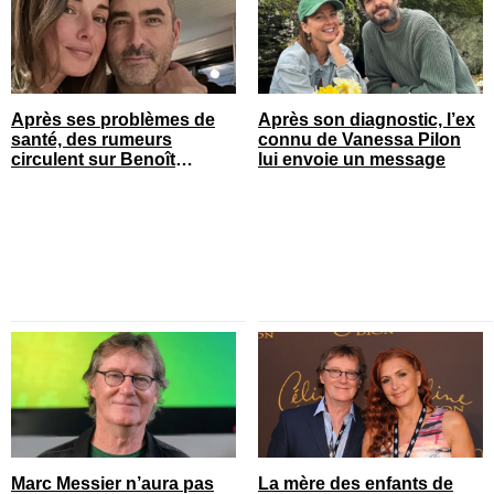
Après ses problèmes de
Après son diagnostic, l’ex
santé, des rumeurs
connu de Vanessa Pilon
circulent sur Benoît
lui envoie un message
Gagnon et ça concerne
son couple
Marc Messier n’aura pas
La mère des enfants de