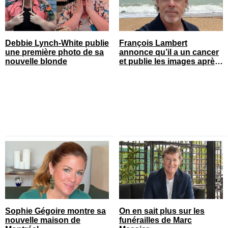
Debbie Lynch-White publie
François Lambert
une première photo de sa
annonce qu’il a un cancer
nouvelle blonde
et publie les images après
son opération
Sophie Gégoire montre sa
On en sait plus sur les
nouvelle maison de
funérailles de Marc