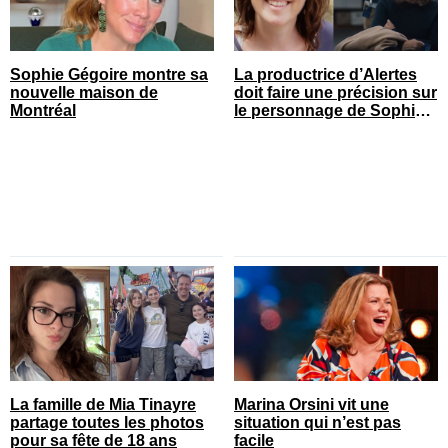
Sophie Gégoire montre sa
La productrice d’Alertes
nouvelle maison de
doit faire une précision sur
Montréal
le personnage de Sophie
Prégent
La famille de Mia Tinayre
Marina Orsini vit une
partage toutes les photos
situation qui n’est pas
pour sa fête de 18 ans
facile