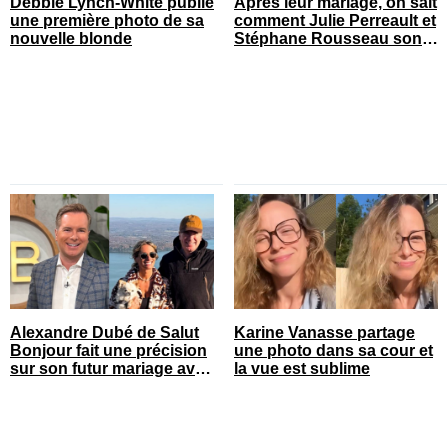
Debbie Lynch-White publie
Après leur mariage, on sait
une première photo de sa
comment Julie Perreault et
nouvelle blonde
Stéphane Rousseau sont
tombés amoureux
Alexandre Dubé de Salut
Karine Vanasse partage
Bonjour fait une précision
une photo dans sa cour et
sur son futur mariage avec
la vue est sublime
sa blonde