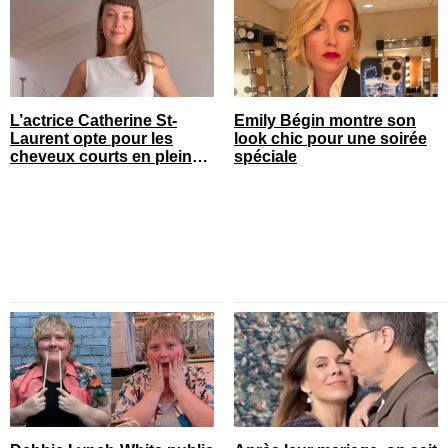
L’actrice Catherine St-
Emily Bégin montre son
Laurent opte pour les
look chic pour une soirée
cheveux courts en pleine
spéciale
saison estivale