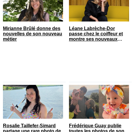
Mirianne Brûlé donne des
Léane Labrèche-Dor
nouvelles de son nouveau
passe chez le coiffeur et
métier
montre ses nouveaux
cheveux
Rosalie Taillefer-Simard
Frédérique Guay publie
partage une rare photo de
toutes les photos de son