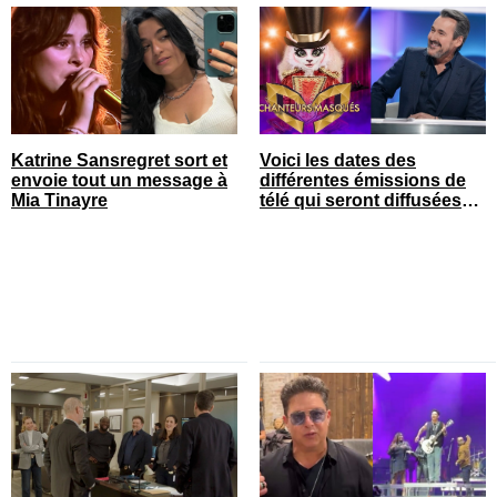
Katrine Sansregret sort et
Voici les dates des
envoie tout un message à
différentes émissions de
Mia Tinayre
télé qui seront diffusées
bientôt