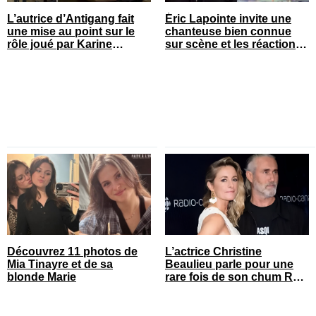
L’autrice d’Antigang fait
Éric Lapointe invite une
une mise au point sur le
chanteuse bien connue
rôle joué par Karine
sur scène et les réactions
Gonthier-Hyndman dans la
sont nombreuses
série
Découvrez 11 photos de
L’actrice Christine
Mia Tinayre et de sa
Beaulieu parle pour une
blonde Marie
rare fois de son chum Roy
Dupuis