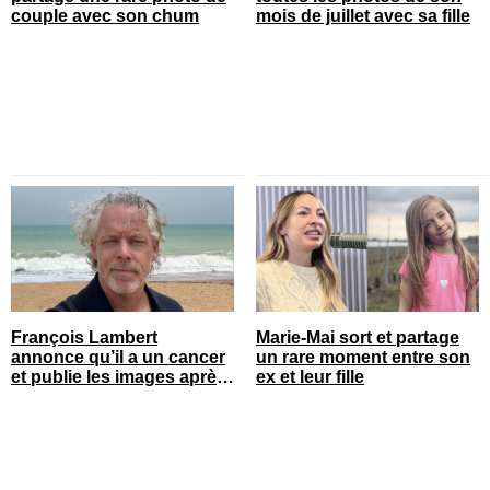
couple avec son chum
mois de juillet avec sa fille
François Lambert
Marie-Mai sort et partage
annonce qu’il a un cancer
un rare moment entre son
et publie les images après
ex et leur fille
son opération