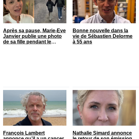
Après sa pause, Marie-Eve
Bonne nouvelle dans la
Janvier publie une photo
vie de Sébastien Delorme
de sa fille pendant le
à 55 ans
spectacle et c’est quelque
chose
François Lambert
Nathalie Simard annonce
annonce qu’il a un cancer
le retour de son émission