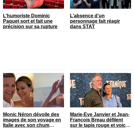
L’humoriste Dominic
L’absence d’un
Paquet sort et fait une
personnage fait réagir
précision sur sa rupture
dans STAT
Monic Néron dévoile des
Marie-Eve Janvier et Jean-
images de son voyage en
François Breau défilent
Italie avec son chum
sur le tapis rouge et voici
connu
toutes les photos