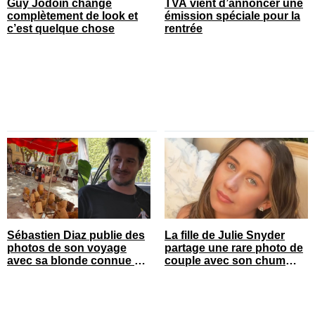
Guy Jodoin change
TVA vient d’annoncer une
complètement de look et
émission spéciale pour la
c’est quelque chose
rentrée
Sébastien Diaz publie des
La fille de Julie Snyder
photos de son voyage
partage une rare photo de
avec sa blonde connue en
couple avec son chum
France
durant ses vacances