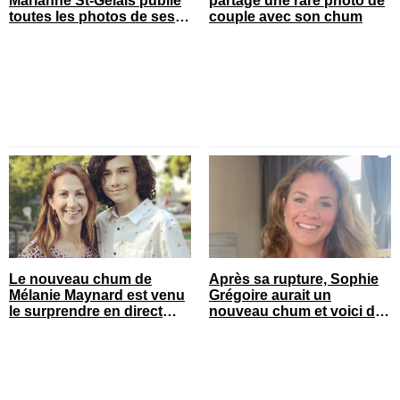
Marianne St-Gelais publie
partage une rare photo de
toutes les photos de ses
couple avec son chum
vacances en famille
Le nouveau chum de
Après sa rupture, Sophie
Mélanie Maynard est venu
Grégoire aurait un
le surprendre en direct
nouveau chum et voici de
pour ses 50 ans
qui il s’agit