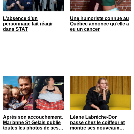
L’absence d’un
Une humoriste connue au
personnage fait réagir
Québec annonce qu’elle a
dans STAT
eu un cancer
Après son accouchement,
Léane Labrèche-Dor
Marianne St-Gelais publie
passe chez le coiffeur et
toutes les photos de ses
montre ses nouveaux
vacances en famille
cheveux