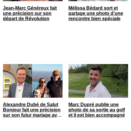
Jean-Marc Généreux fait
Mélissa Bédard sort et
une précision sur son
partage une photo d’une
départ de Révolution
rencontre bien spéciale
Alexandre Dubé de Salut
Marc Dupré publie une
Bonjour fait une précision
photo de sa sortie au golf
sur son futur mariage avec
et il est bien accompagné
sa blonde