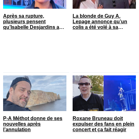
Après sa rupture,
La blonde de Guy A.
plusieurs pensent
Lepage annonce qu’un
qu’Isabelle Desjardins a
colis a été volé à sa
retrouvé l’amour
maison
P-A Méthot donne de ses
Roxane Bruneau doit
nouvelles après
expulser des fans en plein
l’annulation
concert et ça fait réagir