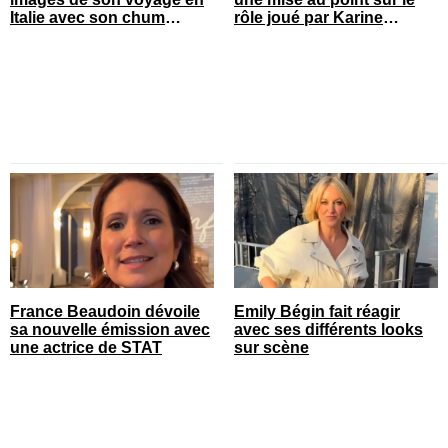
Italie avec son chum
rôle joué par Karine
connu
Gonthier-Hyndman dans la
série
France Beaudoin dévoile
Emily Bégin fait réagir
sa nouvelle émission avec
avec ses différents looks
une actrice de STAT
sur scène