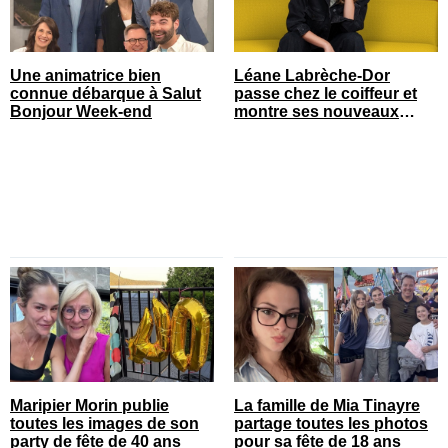
Une animatrice bien
Léane Labrèche-Dor
connue débarque à Salut
passe chez le coiffeur et
Bonjour Week-end
montre ses nouveaux
cheveux
Maripier Morin publie
La famille de Mia Tinayre
toutes les images de son
partage toutes les photos
party de fête de 40 ans
pour sa fête de 18 ans