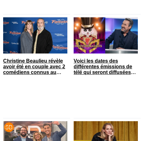
Christine Beaulieu révèle
Voici les dates des
avoir été en couple avec 2
différentes émissions de
comédiens connus au
télé qui seront diffusées
Québec
bientôt