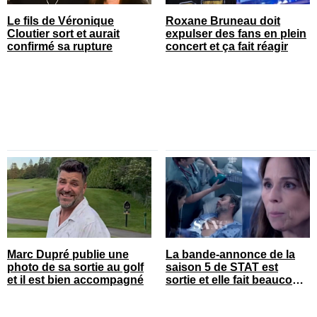
Le fils de Véronique
Roxane Bruneau doit
Cloutier sort et aurait
expulser des fans en plein
confirmé sa rupture
concert et ça fait réagir
Marc Dupré publie une
La bande-annonce de la
photo de sa sortie au golf
saison 5 de STAT est
et il est bien accompagné
sortie et elle fait beaucoup
réagir