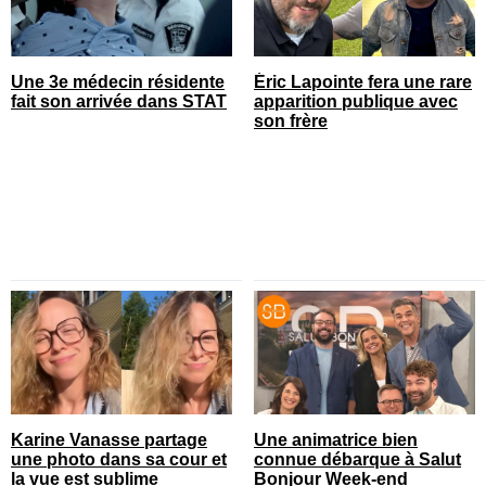
Une 3e médecin résidente
Éric Lapointe fera une rare
fait son arrivée dans STAT
apparition publique avec
son frère
Karine Vanasse partage
Une animatrice bien
une photo dans sa cour et
connue débarque à Salut
la vue est sublime
Bonjour Week-end