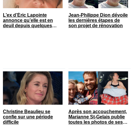
L’ex d’Éric Lapointe
Jean-Philippe Dion dévoile
annonce qu’elle est en
les dernières étapes de
deuil depuis quelques
son projet de rénovation
heures
Christine Beaulieu se
Après son accouchement,
confie sur une période
Marianne St-Gelais publie
difficile
toutes les photos de ses
vacances en famille