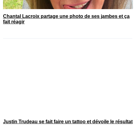
Chantal Lacroix partage une photo de ses jambes et ça
fait réagir
Justin Trudeau se fait faire un tattoo et dévoile le résultat