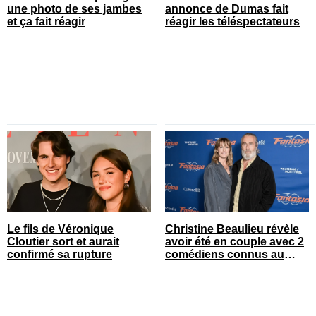
une photo de ses jambes
annonce de Dumas fait
et ça fait réagir
réagir les téléspectateurs
Le fils de Véronique
Christine Beaulieu révèle
Cloutier sort et aurait
avoir été en couple avec 2
confirmé sa rupture
comédiens connus au
Québec