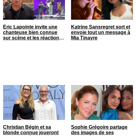
Éric Lapointe invite une
Katrine Sansregret sort et
chanteuse bien connue
envoie tout un message à
sur scène et les réactions
Mia Tinayre
sont nombreuses
Christian Bégin et sa
Sophie Grégoire partage
blonde connue joueront
des images de ses