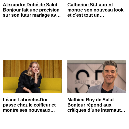
Alexandre Dubé de Salut
Catherine St-Laurent
Bonjour fait une précision
montre son nouveau look
sur son futur mariage avec
et c’est tout un
sa blonde
changement
Léane Labrèche-Dor
Mathieu Roy de Salut
passe chez le coiffeur et
Bonjour répond aux
montre ses nouveaux
critiques d’une internaute
cheveux
et ça fait réagir