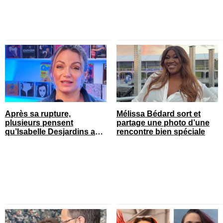
Après sa rupture,
Mélissa Bédard sort et
plusieurs pensent
partage une photo d’une
qu’Isabelle Desjardins a
rencontre bien spéciale
retrouvé l’amour