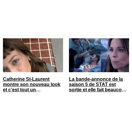
Catherine St-Laurent
La bande-annonce de la
montre son nouveau look
saison 5 de STAT est
et c’est tout un
sortie et elle fait beaucoup
changement
réagir