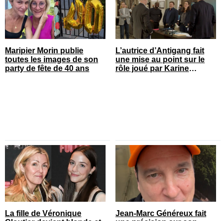
Maripier Morin publie
L’autrice d’Antigang fait
toutes les images de son
une mise au point sur le
party de fête de 40 ans
rôle joué par Karine
Gonthier-Hyndman dans la
série
La fille de Véronique
Jean-Marc Généreux fait