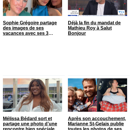
Sophie Grégoire partage
Déjà la fin du mandat de
des images de ses
Mathieu Roy à Salut
vacances avec ses 3
Bonjour
enfants
Mélissa Bédard sort et
Après son accouchement,
partage une photo d’une
Marianne St-Gelais publie
rencontre bien spéciale
toutes les photos de ses