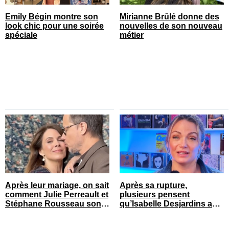
Emily Bégin montre son
Mirianne Brûlé donne des
look chic pour une soirée
nouvelles de son nouveau
spéciale
métier
Après leur mariage, on sait
Après sa rupture,
comment Julie Perreault et
plusieurs pensent
Stéphane Rousseau sont
qu’Isabelle Desjardins a
tombés amoureux
retrouvé l’amour