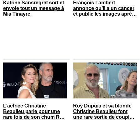
Katrine Sansregret sort et
François Lambert
envoie tout un message à
annonce qu’il a un cancer
Mia Tinayre
et publie les images après
son opération
L’actrice Christine
Roy Dupuis et sa blonde
Beaulieu parle pour une
Christine Beaulieu font
rare fois de son chum Roy
une rare sortie de couple
Dupuis
sur le tapis rouge