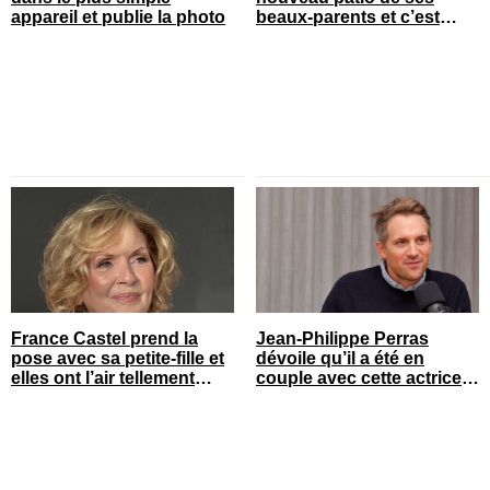
appareil et publie la photo
beaux-parents et c’est
quelque chose
France Castel prend la
Jean-Philippe Perras
pose avec sa petite-fille et
dévoile qu’il a été en
elles ont l’air tellement
couple avec cette actrice
heureuses
connue du Québec