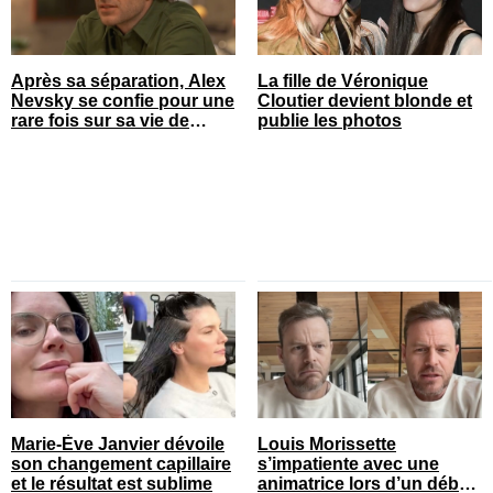
Après sa séparation, Alex
La fille de Véronique
Nevsky se confie pour une
Cloutier devient blonde et
rare fois sur sa vie de
publie les photos
famille
Marie-Ève Janvier dévoile
Louis Morissette
son changement capillaire
s’impatiente avec une
et le résultat est sublime
animatrice lors d’un débat