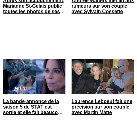
Après son accouchement,
Andrée Watters met fin aux
Marianne St-Gelais publie
rumeurs sur son couple
toutes les photos de ses
avec Sylvain Cossette
vacances en famille
La bande-annonce de la
Laurence Leboeuf fait une
saison 5 de STAT est
précision sur son couple
sortie et elle fait beaucoup
avec Martin Matte
réagir