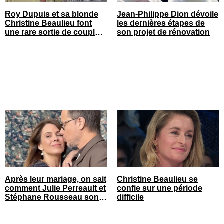
Roy Dupuis et sa blonde
Jean-Philippe Dion dévoile
Christine Beaulieu font
les dernières étapes de
une rare sortie de couple
son projet de rénovation
sur le tapis rouge
Après leur mariage, on sait
Christine Beaulieu se
comment Julie Perreault et
confie sur une période
Stéphane Rousseau sont
difficile
tombés amoureux