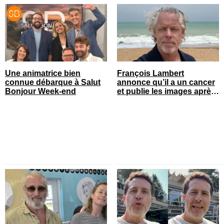
Une animatrice bien
François Lambert
connue débarque à Salut
annonce qu’il a un cancer
Bonjour Week-end
et publie les images après
son opération