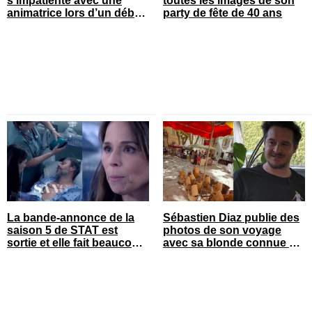
s’impatiente avec une
toutes les images de son
animatrice lors d’un débat
party de fête de 40 ans
tendu
La bande-annonce de la
Sébastien Diaz publie des
saison 5 de STAT est
photos de son voyage
sortie et elle fait beaucoup
avec sa blonde connue en
réagir
France