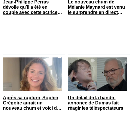
Jean-Philippe Perras
Le nouveau chum de
dévoile qu’il a été en
Mélanie Maynard est venu
couple avec cette actrice
le surprendre en direct
connue du Québec
pour ses 50 ans
Après sa rupture, Sophie
Un détail de la bande-
Grégoire aurait un
annonce de Dumas fait
nouveau chum et voici de
réagir les téléspectateurs
qui il s’agit