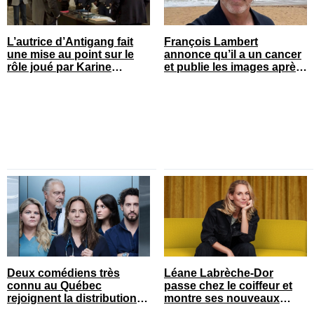
L’autrice d’Antigang fait
François Lambert
une mise au point sur le
annonce qu’il a un cancer
rôle joué par Karine
et publie les images après
Gonthier-Hyndman dans la
son opération
série
Deux comédiens très
Léane Labrèche-Dor
connu au Québec
passe chez le coiffeur et
rejoignent la distribution
montre ses nouveaux
de STAT
cheveux