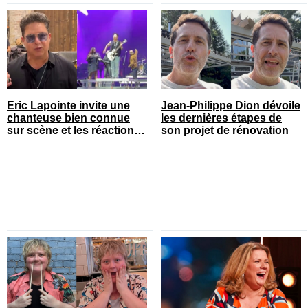
Éric Lapointe invite une
Jean-Philippe Dion dévoile
chanteuse bien connue
les dernières étapes de
sur scène et les réactions
son projet de rénovation
sont nombreuses