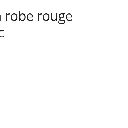
a robe rouge
c