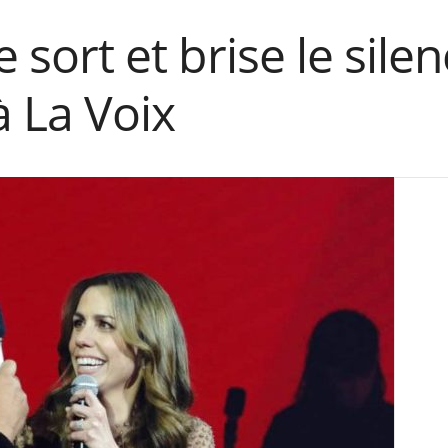
re sort et brise le sile
à La Voix