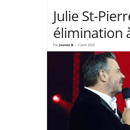
Julie St-Pier
élimination 
Par
Joanne B.
-
5 avril 2023