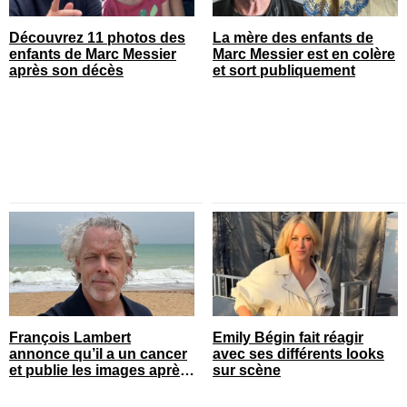
Découvrez 11 photos des
La mère des enfants de
enfants de Marc Messier
Marc Messier est en colère
après son décès
et sort publiquement
François Lambert
Emily Bégin fait réagir
annonce qu’il a un cancer
avec ses différents looks
et publie les images après
sur scène
son opération