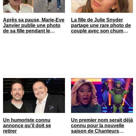
Après sa pause, Marie-Eve
La fille de Julie Snyder
Janvier publie une photo
partage une rare photo de
de sa fille pendant le
couple avec son chum
spectacle et c’est quelque
durant ses vacances
chose
Un humoriste connu
Un premier nom serait déjà
annonce qu’il doit se
connu pour la nouvelle
retirer
saison de Chanteurs