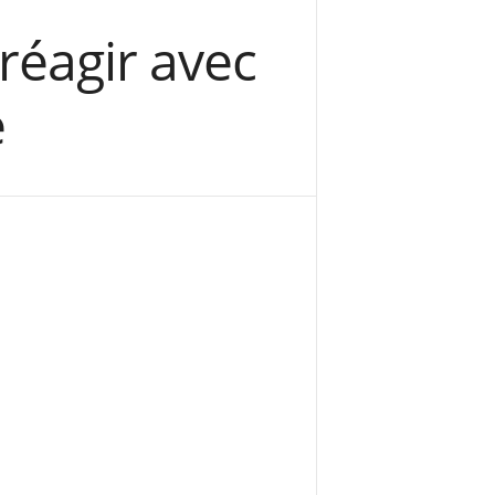
réagir avec
é