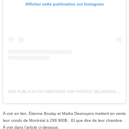
Afficher cette publication sur Instagram
U
NE PUBLICATION PARTAGÉE PAR PATRICE BÉLANGER (@PATRICEBELANGER.OFFICIEL)
À voir en lien, Étienne Boulay et Maïka Desnoyers mettent en vente
leur condo de Montréal à 299 900$…Et que dire de leur chambre…
À voir dans l’article ci-dessous: