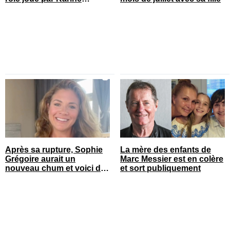
Gonthier-Hyndman dans la
série
Après sa rupture, Sophie
La mère des enfants de
Grégoire aurait un
Marc Messier est en colère
nouveau chum et voici de
et sort publiquement
qui il s’agit