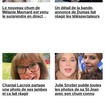
Le nouveau chum de
Un détail de la bande-
Mélanie Maynard est venu
annonce de Dumas fait
le surprendre en direct
réagir les téléspectateurs
pour ses 50 ans
Chantal Lacroix partage
Julie Snyder publie toutes
une photo de ses jambes
les photos de sa St-Jean
et ça fait réagir
avec son chum connu