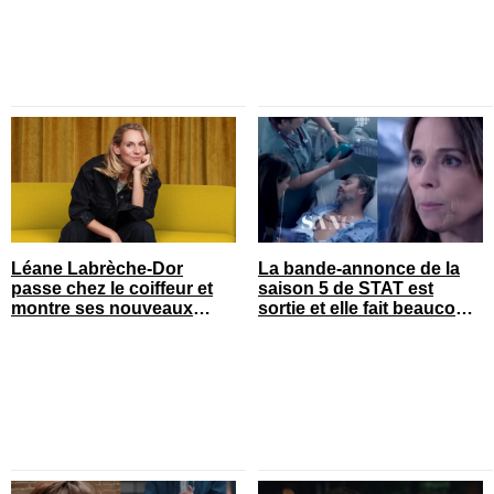
Léane Labrèche-Dor
La bande-annonce de la
passe chez le coiffeur et
saison 5 de STAT est
montre ses nouveaux
sortie et elle fait beaucoup
cheveux
réagir