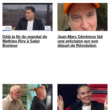
Déjà la fin du mandat de
Jean-Marc Généreux fait
Mathieu Roy à Salut
une précision sur son
Bonjour
départ de Révolution