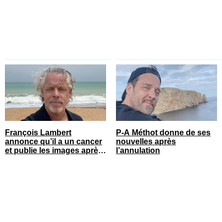
François Lambert
P-A Méthot donne de ses
annonce qu’il a un cancer
nouvelles après
et publie les images après
l’annulation
son opération