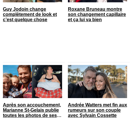
Guy Jodoin change
Roxane Bruneau montre
complètement de look et
son changement capillaire
c’est quelque chose
et ça lui va bien
Après son accouchement,
Andrée Watters met fin aux
Marianne St-Gelais publie
rumeurs sur son couple
toutes les photos de ses
avec Sylvain Cossette
vacances en famille