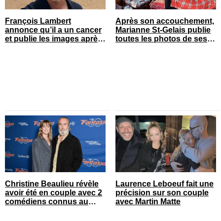
François Lambert
Après son accouchement,
annonce qu’il a un cancer
Marianne St-Gelais publie
et publie les images après
toutes les photos de ses
son opération
vacances en famille
Christine Beaulieu révèle
Laurence Leboeuf fait une
avoir été en couple avec 2
précision sur son couple
comédiens connus au
avec Martin Matte
Québec