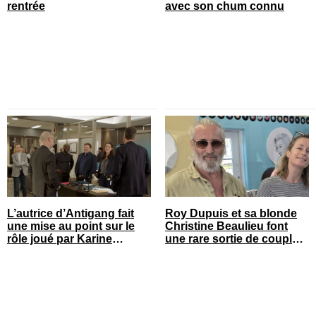
rentrée
avec son chum connu
L’autrice d’Antigang fait
Roy Dupuis et sa blonde
une mise au point sur le
Christine Beaulieu font
rôle joué par Karine
une rare sortie de couple
Gonthier-Hyndman dans la
sur le tapis rouge
série