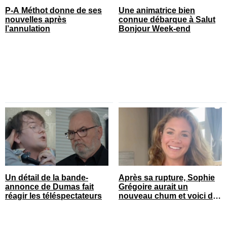
P-A Méthot donne de ses
Une animatrice bien
nouvelles après
connue débarque à Salut
l’annulation
Bonjour Week-end
Un détail de la bande-
Après sa rupture, Sophie
annonce de Dumas fait
Grégoire aurait un
réagir les téléspectateurs
nouveau chum et voici de
qui il s’agit