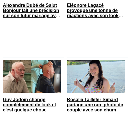
Alexandre Dubé de Salut
Éléonore Lagacé
Bonjour fait une précision
provoque une tonne de
sur son futur mariage avec
réactions avec son look
sa blonde
court de festival
Guy Jodoin change
Rosalie Taillefer-Simard
complètement de look et
partage une rare photo de
c’est quelque chose
couple avec son chum