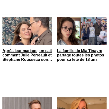
Après leur mariage, on sait
La famille de Mia Tinayre
comment Julie Perreault et
partage toutes les photos
Stéphane Rousseau sont
pour sa fête de 18 ans
tombés amoureux