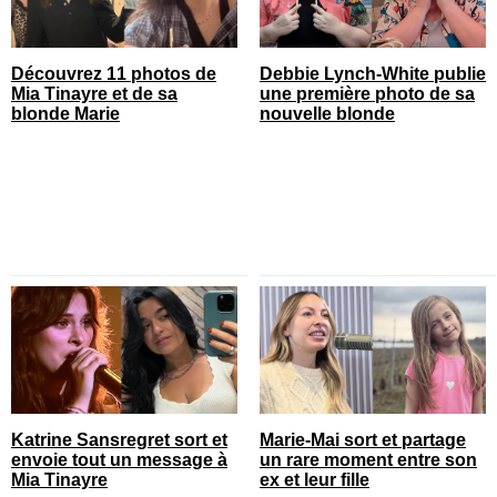
Découvrez 11 photos de
Debbie Lynch-White publie
Mia Tinayre et de sa
une première photo de sa
blonde Marie
nouvelle blonde
Katrine Sansregret sort et
Marie-Mai sort et partage
envoie tout un message à
un rare moment entre son
Mia Tinayre
ex et leur fille