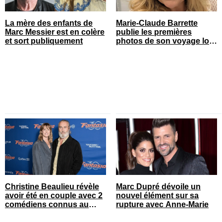
La mère des enfants de
Marie-Claude Barrette
Marc Messier est en colère
publie les premières
et sort publiquement
photos de son voyage loin
du Québec
Christine Beaulieu révèle
Marc Dupré dévoile un
avoir été en couple avec 2
nouvel élément sur sa
comédiens connus au
rupture avec Anne-Marie
Québec