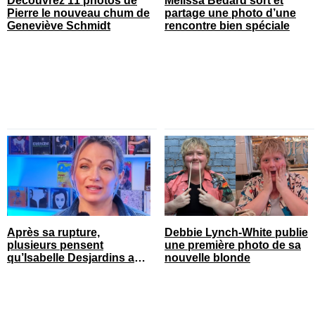
Découvrez 11 photos de
Mélissa Bédard sort et
Pierre le nouveau chum de
partage une photo d’une
Geneviève Schmidt
rencontre bien spéciale
Après sa rupture,
Debbie Lynch-White publie
plusieurs pensent
une première photo de sa
qu’Isabelle Desjardins a
nouvelle blonde
retrouvé l’amour