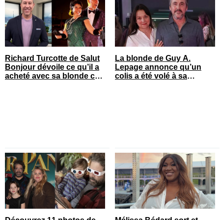
Richard Turcotte de Salut
La blonde de Guy A.
Bonjour dévoile ce qu’il a
Lepage annonce qu’un
acheté avec sa blonde cet
colis a été volé à sa
été
maison