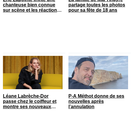
chanteuse bien connue
partage toutes les photos
sur scène et les réactions
pour sa fête de 18 ans
sont nombreuses
Léane Labrèche-Dor
P-A Méthot donne de ses
passe chez le coiffeur et
nouvelles après
montre ses nouveaux
l’annulation
cheveux