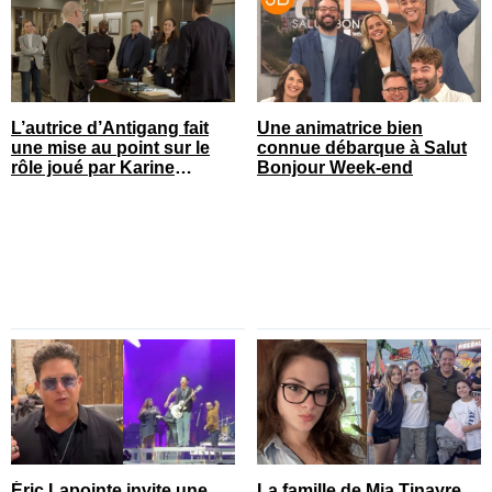
L’autrice d’Antigang fait
Une animatrice bien
une mise au point sur le
connue débarque à Salut
rôle joué par Karine
Bonjour Week-end
Gonthier-Hyndman dans la
série
Éric Lapointe invite une
La famille de Mia Tinayre