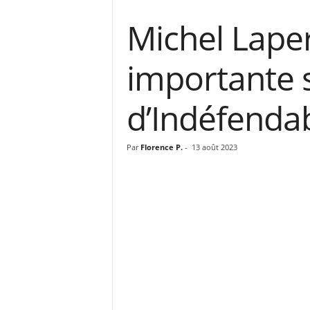
Michel Laper
importante s
d’Indéfenda
Par
Florence P.
-
13 août 2023