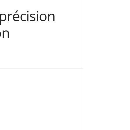
 précision
on