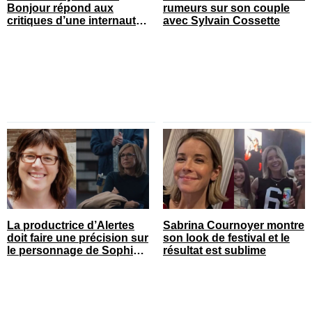
Bonjour répond aux
rumeurs sur son couple
critiques d’une internaute
avec Sylvain Cossette
et ça fait réagir
La productrice d’Alertes
Sabrina Cournoyer montre
doit faire une précision sur
son look de festival et le
le personnage de Sophie
résultat est sublime
Prégent