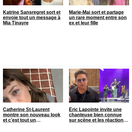
Katrine Sansregret sort et
Marie-Mai sort et partage
envoie tout un message à
un rare moment entre son
Mia Tinayre
ex et leur fille
Catherine St-Laurent
Éric Lapointe invite une
montre son nouveau look
chanteuse bien connue
et c’est tout un
sur scène et les réactions
changement
sont nombreuses