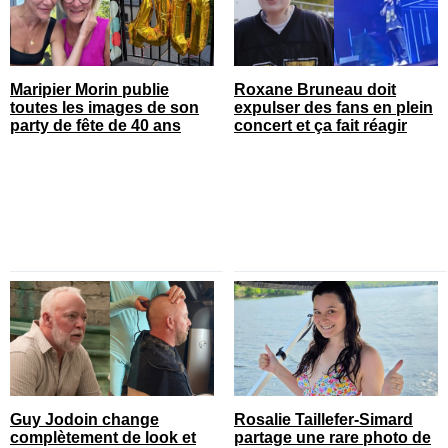
Maripier Morin publie
Roxane Bruneau doit
toutes les images de son
expulser des fans en plein
party de fête de 40 ans
concert et ça fait réagir
Guy Jodoin change
Rosalie Taillefer-Simard
complètement de look et
partage une rare photo de