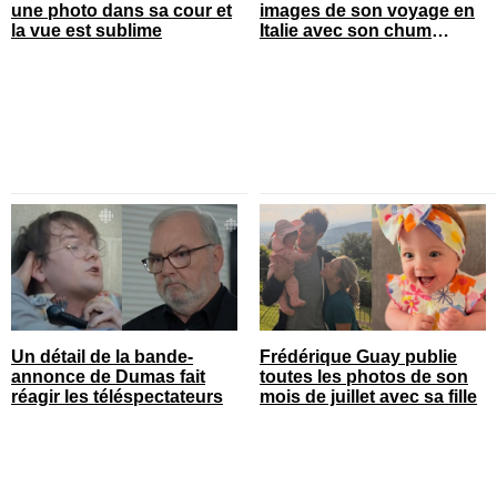
une photo dans sa cour et
images de son voyage en
la vue est sublime
Italie avec son chum
connu
Un détail de la bande-
Frédérique Guay publie
annonce de Dumas fait
toutes les photos de son
réagir les téléspectateurs
mois de juillet avec sa fille