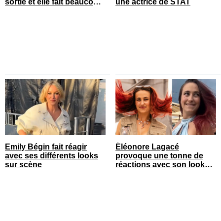
sortie et elle fait beaucoup
une actrice de STAT
réagir
Emily Bégin fait réagir
Éléonore Lagacé
avec ses différents looks
provoque une tonne de
sur scène
réactions avec son look
court de festival