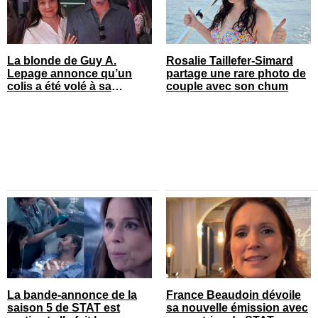
La blonde de Guy A.
Rosalie Taillefer-Simard
Lepage annonce qu’un
partage une rare photo de
colis a été volé à sa
couple avec son chum
maison
La bande-annonce de la
France Beaudoin dévoile
saison 5 de STAT est
sa nouvelle émission avec