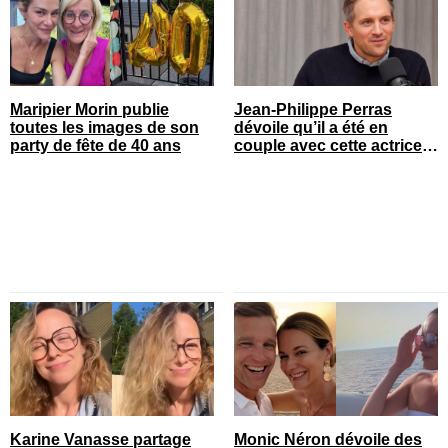
Maripier Morin publie
Jean-Philippe Perras
toutes les images de son
dévoile qu’il a été en
party de fête de 40 ans
couple avec cette actrice
connue du Québec
Karine Vanasse partage
Monic Néron dévoile des