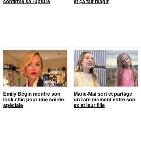
confirmé sa rupture
et ça fait réagir
Emily Bégin montre son
Marie-Mai sort et partage
look chic pour une soirée
un rare moment entre son
spéciale
ex et leur fille