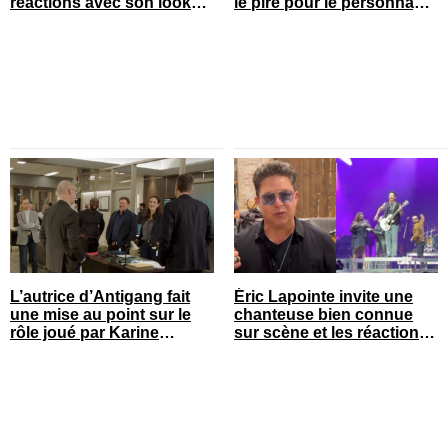
réactions avec son look
le pire pour le personnage
court de festival
de Sophie Prégent
L’autrice d’Antigang fait
Éric Lapointe invite une
une mise au point sur le
chanteuse bien connue
rôle joué par Karine
sur scène et les réactions
Gonthier-Hyndman dans la
sont nombreuses
série