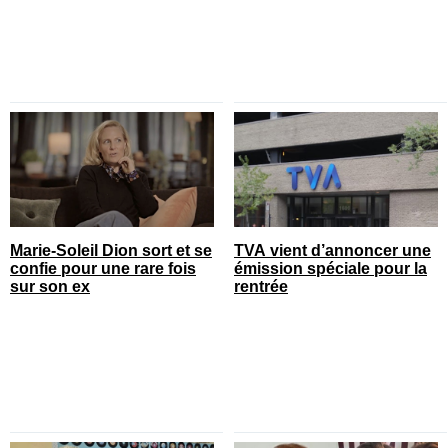
Marie-Soleil Dion sort et se
TVA vient d’annoncer une
confie pour une rare fois
émission spéciale pour la
sur son ex
rentrée