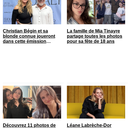
Christian Bégin et sa
La famille de Mia Tinayre
blonde connue joueront
partage toutes les photos
dans cette émission
pour sa fête de 18 ans
populaire
Découvrez 11 photos de
Léane Labrèche-Dor