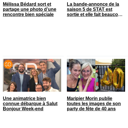
Mélissa Bédard sort et
La bande-annonce de la
partage une photo d’une
saison 5 de STAT est
rencontre bien spéciale
sortie et elle fait beaucoup
réagir
Une animatrice bien
Maripier Morin publie
connue débarque à Salut
toutes les images de son
Bonjour Week-end
party de fête de 40 ans