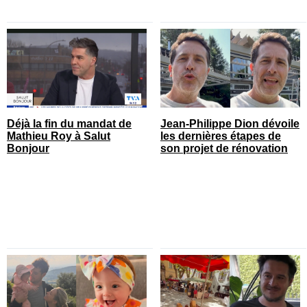
Déjà la fin du mandat de
Jean-Philippe Dion dévoile
Mathieu Roy à Salut
les dernières étapes de
Bonjour
son projet de rénovation