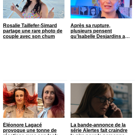
Rosalie Taillefer-Simard
Après sa rupture,
partage une rare photo de
plusieurs pensent
couple avec son chum
qu’Isabelle Desjardins a
retrouvé l’amour
Éléonore Lagacé
La bande-annonce de la
provoque une tonne de
série Alertes fait craindre