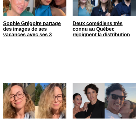
Sophie Grégoire partage
Deux comédiens très
des images de ses
connu au Québec
vacances avec ses 3
rejoignent la distribution
enfants
de STAT
Karine Vanasse partage
Découvrez 13 photos de
une photo dans sa cour et
Justin Trudeau avec sa
la vue est sublime
blonde connue pour