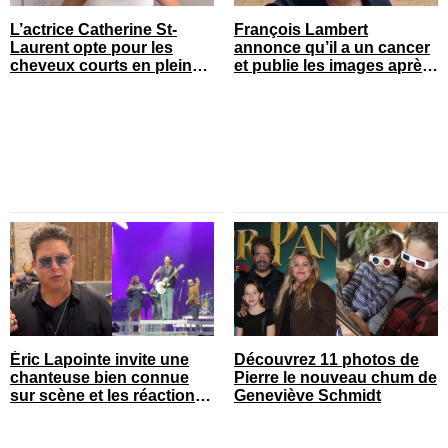
L’actrice Catherine St-
François Lambert
Laurent opte pour les
annonce qu’il a un cancer
cheveux courts en pleine
et publie les images après
saison estivale
son opération
Éric Lapointe invite une
Découvrez 11 photos de
chanteuse bien connue
Pierre le nouveau chum de
sur scène et les réactions
Geneviève Schmidt
sont nombreuses