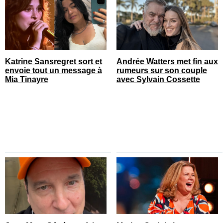
Katrine Sansregret sort et
Andrée Watters met fin aux
envoie tout un message à
rumeurs sur son couple
Mia Tinayre
avec Sylvain Cossette