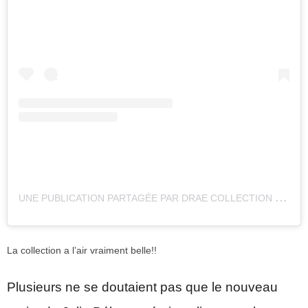
U
NE PUBLICATION PARTAGÉE PAR DRAE COLLECTION (@DRAE.COLLECTION)
La collection a l’air vraiment belle!!
Plusieurs ne se doutaient pas que le nouveau