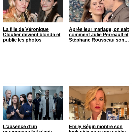
La fille de Véronique
Après leur mariage, on sait
Cloutier devient blonde et
comment Julie Perreault et
publie les photos
Stéphane Rousseau sont
tombés amoureux
L’absence d’un
Emily Bégin montre son
personnage fait réagir
look chic pour une soirée