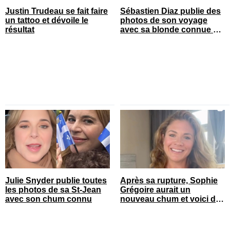
Justin Trudeau se fait faire
Sébastien Diaz publie des
un tattoo et dévoile le
photos de son voyage
résultat
avec sa blonde connue en
France
Julie Snyder publie toutes
Après sa rupture, Sophie
les photos de sa St-Jean
Grégoire aurait un
avec son chum connu
nouveau chum et voici de
qui il s’agit