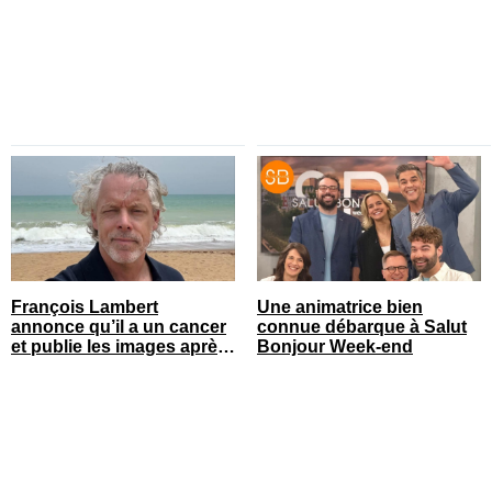
été
François Lambert
Une animatrice bien
annonce qu’il a un cancer
connue débarque à Salut
et publie les images après
Bonjour Week-end
son opération