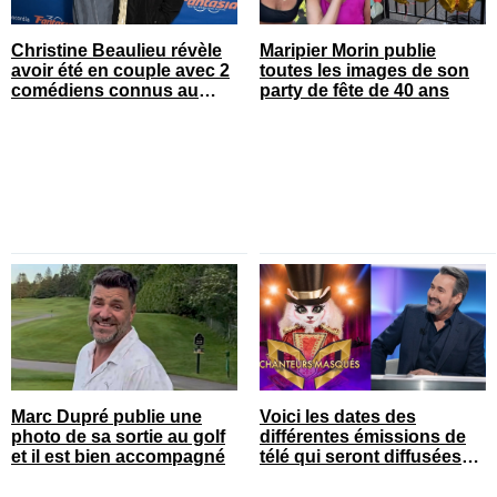
Christine Beaulieu révèle
Maripier Morin publie
avoir été en couple avec 2
toutes les images de son
comédiens connus au
party de fête de 40 ans
Québec
Marc Dupré publie une
Voici les dates des
photo de sa sortie au golf
différentes émissions de
et il est bien accompagné
télé qui seront diffusées
bientôt