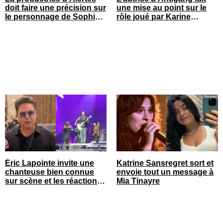
doit faire une précision sur
une mise au point sur le
le personnage de Sophie
rôle joué par Karine
Prégent
Gonthier-Hyndman dans la
série
Éric Lapointe invite une
Katrine Sansregret sort et
chanteuse bien connue
envoie tout un message à
sur scène et les réactions
Mia Tinayre
sont nombreuses