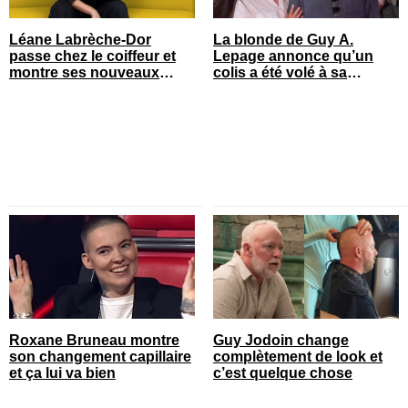
Léane Labrèche-Dor
La blonde de Guy A.
passe chez le coiffeur et
Lepage annonce qu’un
montre ses nouveaux
colis a été volé à sa
cheveux
maison
Roxane Bruneau montre
Guy Jodoin change
son changement capillaire
complètement de look et
et ça lui va bien
c’est quelque chose