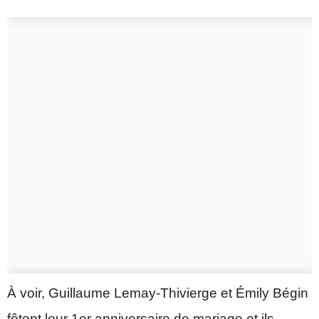
À voir, Guillaume Lemay-Thivierge et Émily Bégin
fêtent leur 1er anniversaire de mariage et ils