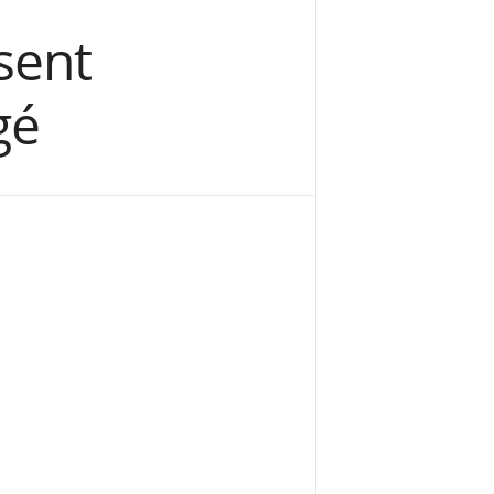
sent
gé