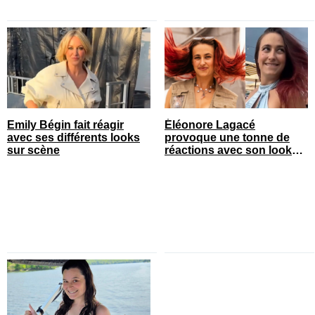
Emily Bégin fait réagir
Éléonore Lagacé
avec ses différents looks
provoque une tonne de
sur scène
réactions avec son look
court de festival