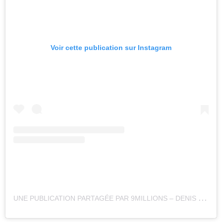
Voir cette publication sur Instagram
U
NE PUBLICATION PARTAGÉE PAR 9MILLIONS – DENIS LÉVESQUE : LE SHOW (@NEUFMILLIONSLABOITE)