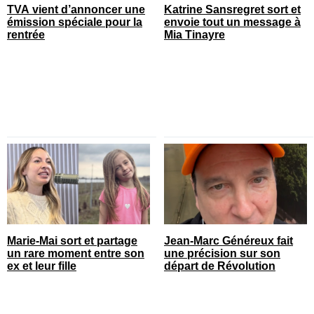
TVA vient d’annoncer une
Katrine Sansregret sort et
émission spéciale pour la
envoie tout un message à
rentrée
Mia Tinayre
Marie-Mai sort et partage
Jean-Marc Généreux fait
un rare moment entre son
une précision sur son
ex et leur fille
départ de Révolution