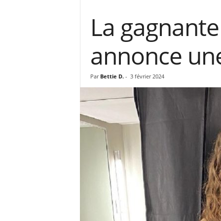
La gagnante
annonce une
Par
Bettie D.
-
3 février 2024