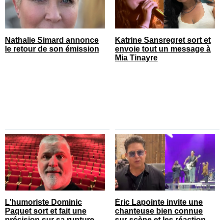
Nathalie Simard annonce
Katrine Sansregret sort et
le retour de son émission
envoie tout un message à
Mia Tinayre
L’humoriste Dominic
Éric Lapointe invite une
Paquet sort et fait une
chanteuse bien connue
précision sur sa rupture
sur scène et les réactions