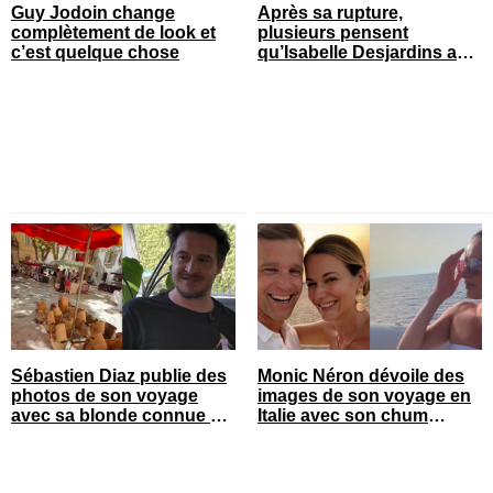
Guy Jodoin change
Après sa rupture,
complètement de look et
plusieurs pensent
c’est quelque chose
qu’Isabelle Desjardins a
retrouvé l’amour
Sébastien Diaz publie des
Monic Néron dévoile des
photos de son voyage
images de son voyage en
avec sa blonde connue en
Italie avec son chum
France
connu