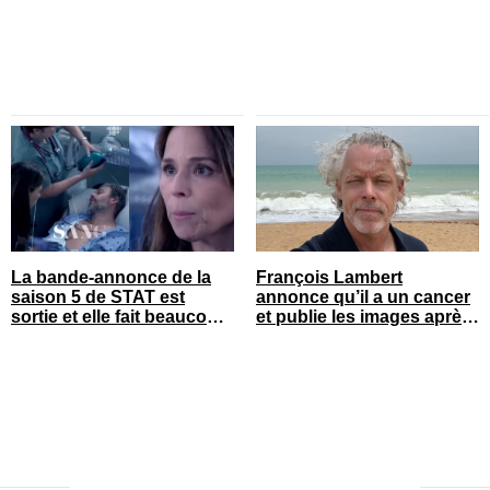
La bande-annonce de la
François Lambert
saison 5 de STAT est
annonce qu’il a un cancer
sortie et elle fait beaucoup
et publie les images après
réagir
son opération