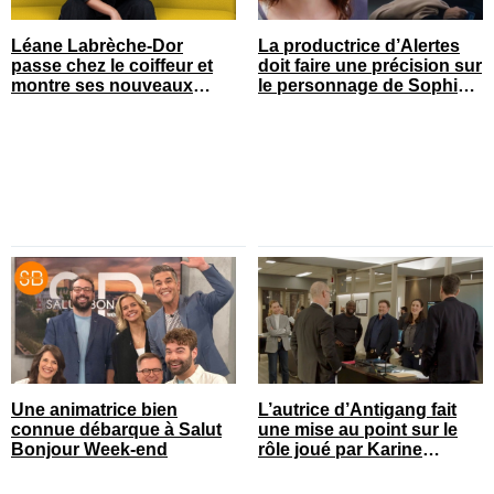
Léane Labrèche-Dor
La productrice d’Alertes
passe chez le coiffeur et
doit faire une précision sur
montre ses nouveaux
le personnage de Sophie
cheveux
Prégent
Une animatrice bien
L’autrice d’Antigang fait
connue débarque à Salut
une mise au point sur le
Bonjour Week-end
rôle joué par Karine
Gonthier-Hyndman dans la
série