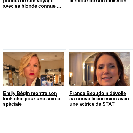
photos de son voyage
le retour de son émission
avec sa blonde connue en
France
Emily Bégin montre son
France Beaudoin dévoile
look chic pour une soirée
sa nouvelle émission avec
spéciale
une actrice de STAT