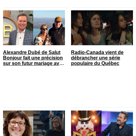
Alexandre Dubé de Salut
Radio-Canada vient de
Bonjour fait une précision
débrancher une série
sur son futur mariage avec
populaire du Québec
sa blonde