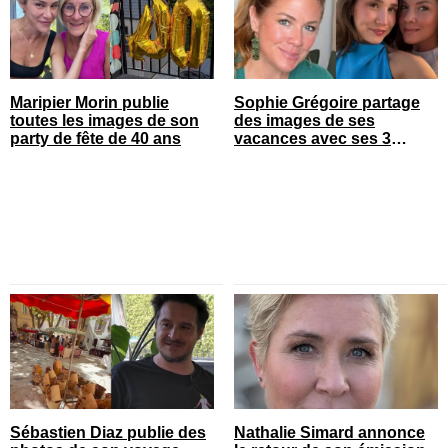
Maripier Morin publie
Sophie Grégoire partage
toutes les images de son
des images de ses
party de fête de 40 ans
vacances avec ses 3
enfants
Sébastien Diaz publie des
Nathalie Simard annonce