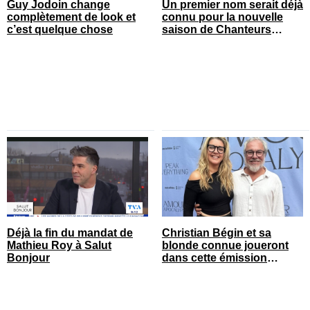
Guy Jodoin change
Un premier nom serait déjà
complètement de look et
connu pour la nouvelle
c’est quelque chose
saison de Chanteurs
masqués
Déjà la fin du mandat de
Christian Bégin et sa
Mathieu Roy à Salut
blonde connue joueront
Bonjour
dans cette émission
populaire