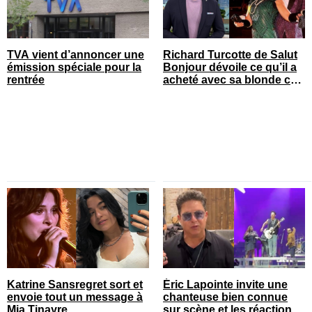
TVA vient d’annoncer une
Richard Turcotte de Salut
émission spéciale pour la
Bonjour dévoile ce qu’il a
rentrée
acheté avec sa blonde cet
été
Katrine Sansregret sort et
Éric Lapointe invite une
envoie tout un message à
chanteuse bien connue
Mia Tinayre
sur scène et les réactions