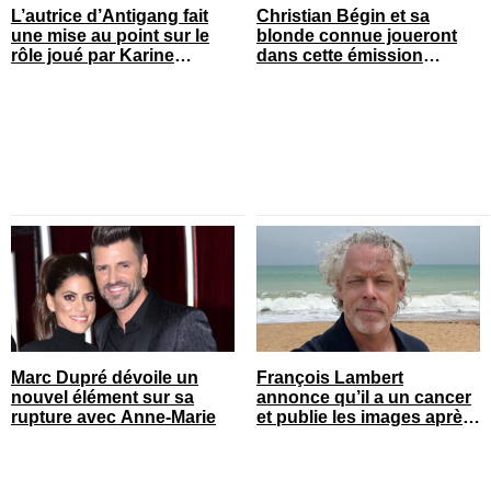
L’autrice d’Antigang fait
Christian Bégin et sa
une mise au point sur le
blonde connue joueront
rôle joué par Karine
dans cette émission
Gonthier-Hyndman dans la
populaire
série
Marc Dupré dévoile un
François Lambert
nouvel élément sur sa
annonce qu’il a un cancer
rupture avec Anne-Marie
et publie les images après
son opération