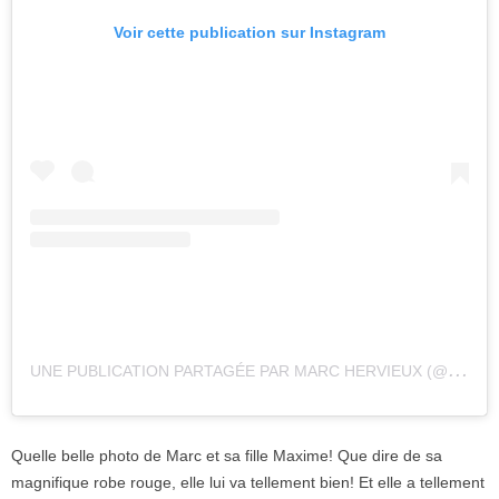
Voir cette publication sur Instagram
U
NE PUBLICATION PARTAGÉE PAR MARC HERVIEUX (@HERVIEUXTENOR)
Quelle belle photo de Marc et sa fille Maxime! Que dire de sa
magnifique robe rouge, elle lui va tellement bien! Et elle a tellement