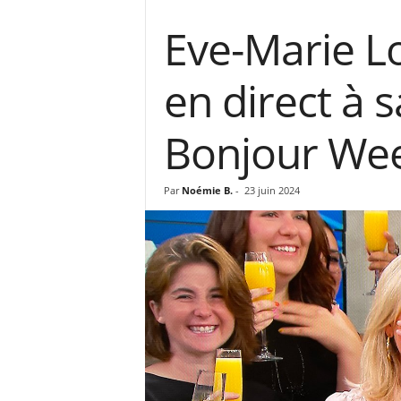
Eve-Marie Lo
en direct à 
Bonjour We
Par
Noémie B.
-
23 juin 2024