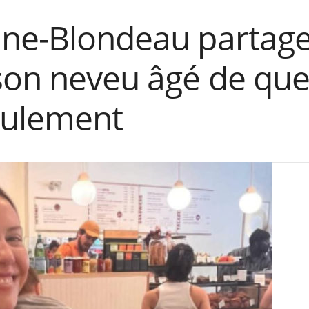
ine-Blondeau partage
son neveu âgé de qu
eulement