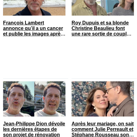
François Lambert
Roy Dupuis et sa blonde
annonce qu’il a un cancer
Christine Beaulieu font
et publie les images après
une rare sortie de couple
son opération
sur le tapis rouge
Jean-Philippe Dion dévoile
Après leur mariage, on sait
les dernières étapes de
comment Julie Perreault et
son projet de rénovation
Stéphane Rousseau sont