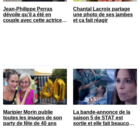
Jean-Philippe Perras
Chantal Lacroix partage
dévoile qu’il a été en
une photo de ses jambes
couple avec cette actrice
et ça fait réagir
connue du Québec
Maripier Morin publie
La bande-annonce de la
toutes les images de son
saison 5 de STAT est
party de fête de 40 ans
sortie et elle fait beaucoup
réagir