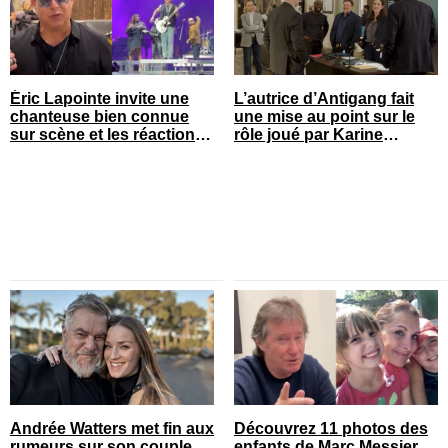
Éric Lapointe invite une
L’autrice d’Antigang fait
chanteuse bien connue
une mise au point sur le
sur scène et les réactions
rôle joué par Karine
sont nombreuses
Gonthier-Hyndman dans la
série
Andrée Watters met fin aux
Découvrez 11 photos des
rumeurs sur son couple
enfants de Marc Messier