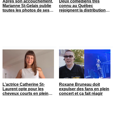
Après son accouchement,
Deux comédiens très
Marianne St-Gelais publie
connu au Québec
toutes les photos de ses
rejoignent la distribution
vacances en famille
de STAT
L’actrice Catherine St-
Roxane Bruneau doit
Laurent opte pour les
expulser des fans en plein
cheveux courts en pleine
concert et ça fait réagir
saison estivale