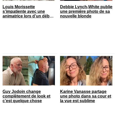
Louis Morissette
Debbie Lynch-White publie
s’impatiente avec une
une première photo de sa
animatrice lors d’un débat
nouvelle blonde
tendu
Guy Jodoin change
Karine Vanasse partage
complètement de look et
une photo dans sa cour et
c’est quelque chose
la vue est sublime