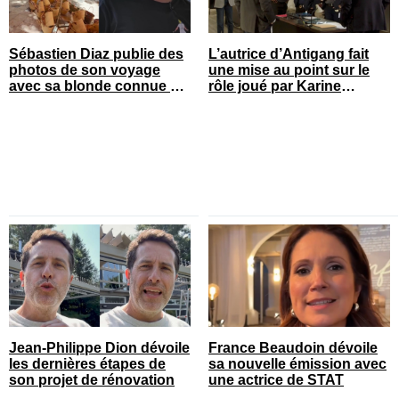
Sébastien Diaz publie des
L’autrice d’Antigang fait
photos de son voyage
une mise au point sur le
avec sa blonde connue en
rôle joué par Karine
France
Gonthier-Hyndman dans la
série
Jean-Philippe Dion dévoile
France Beaudoin dévoile
les dernières étapes de
sa nouvelle émission avec
son projet de rénovation
une actrice de STAT