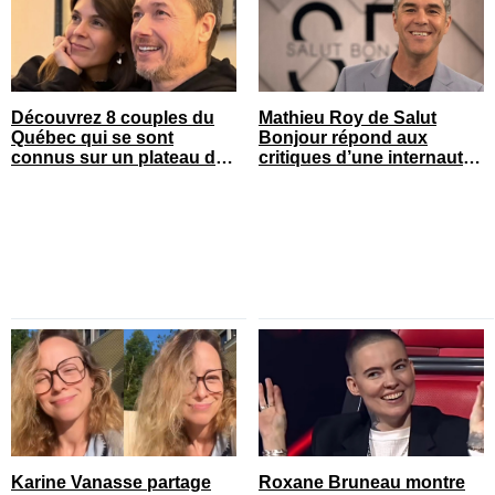
Découvrez 8 couples du
Mathieu Roy de Salut
Québec qui se sont
Bonjour répond aux
connus sur un plateau de
critiques d’une internaute
tournage
et ça fait réagir
Karine Vanasse partage
Roxane Bruneau montre