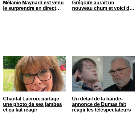
Mélanie Maynard est venu
Grégoire aurait un
le surprendre en direct
nouveau chum et voici de
pour ses 50 ans
qui il s’agit
Chantal Lacroix partage
Un détail de la bande-
une photo de ses jambes
annonce de Dumas fait
et ça fait réagir
réagir les téléspectateurs