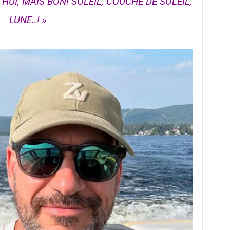
HUI, MAIS BON! SOLEIL, COUCHÉ DE SOLEIL,
LUNE..! »