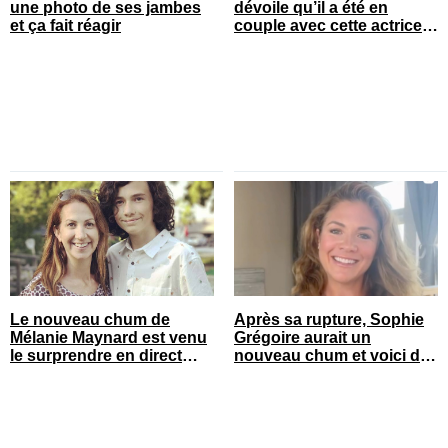
une photo de ses jambes
dévoile qu’il a été en
et ça fait réagir
couple avec cette actrice
connue du Québec
Le nouveau chum de
Après sa rupture, Sophie
Mélanie Maynard est venu
Grégoire aurait un
le surprendre en direct
nouveau chum et voici de
pour ses 50 ans
qui il s’agit