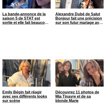
La bande-annonce de la
Alexandre Dubé de Salut
saison 5 de STAT est
Bonjour fait une précision
sortie et elle fait beaucoup
sur son futur mariage avec
réagir
sa blonde
Emily Bégin fait réagir
Découvrez 11 photos de
avec ses différents looks
Mia Tinayre et de sa
sur scène
blonde Marie