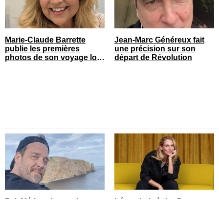
Marie-Claude Barrette
Jean-Marc Généreux fait
publie les premières
une précision sur son
photos de son voyage loin
départ de Révolution
du Québec
P-A Méthot donne de ses
Léane Labrèche-Dor
nouvelles après
passe chez le coiffeur et
l’annulation
montre ses nouveaux