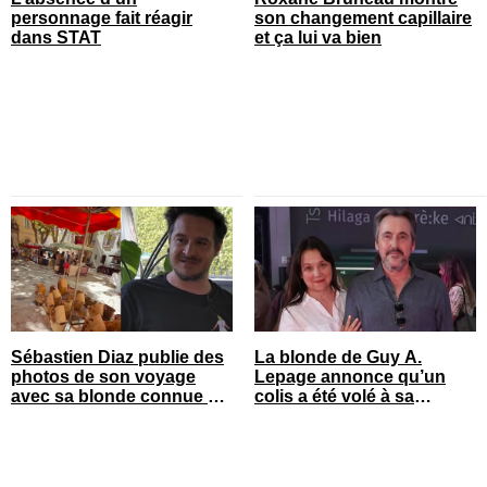
personnage fait réagir
son changement capillaire
dans STAT
et ça lui va bien
Sébastien Diaz publie des
La blonde de Guy A.
photos de son voyage
Lepage annonce qu’un
avec sa blonde connue en
colis a été volé à sa
France
maison