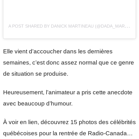
A
POST SHARED BY DANICK MARTINEAU (@DADA_MARTINEAU)
Elle vient d’accoucher dans les dernières
semaines, c’est donc assez normal que ce genre
de situation se produise.
Heureusement, l’animateur a pris cette anecdote
avec beaucoup d’humour.
À voir en lien, découvrez 15 photos des célébrités
québécoises pour la rentrée de Radio-Canada…