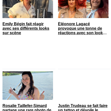
Emily Bégin fait réagir
Éléonore Lagacé
avec ses différents looks
provoque une tonne de
sur scène
réactions avec son look
court de festival
Rosalie Taillefer-Simard
Justin Trudeau se fait faire
partage une rare photo de
un tattoo et dévoile le