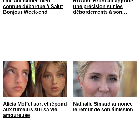
Une animatrice bien
Roxane Bruneau apporte
connue débarque à Salut
une précision sur les
Bonjour Week-end
débordements à son
spectacle
Alicia Moffet sort et répond
Nathalie Simard annonce
aux rumeurs sur sa vie
le retour de son émission
amoureuse