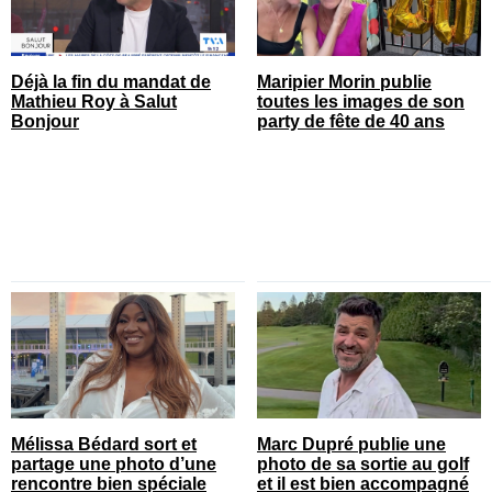
Déjà la fin du mandat de
Maripier Morin publie
Mathieu Roy à Salut
toutes les images de son
Bonjour
party de fête de 40 ans
Mélissa Bédard sort et
Marc Dupré publie une
partage une photo d’une
photo de sa sortie au golf
rencontre bien spéciale
et il est bien accompagné