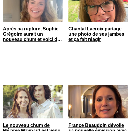
Après sa rupture, Sophie
Chantal Lacroix partage
Grégoire aurait un
une photo de ses jambes
nouveau chum et voici de
et ça fait réagir
qui il s’agit
Le nouveau chum de
France Beaudoin dévoile
Mélanie Maynard est venu
sa nouvelle émission avec