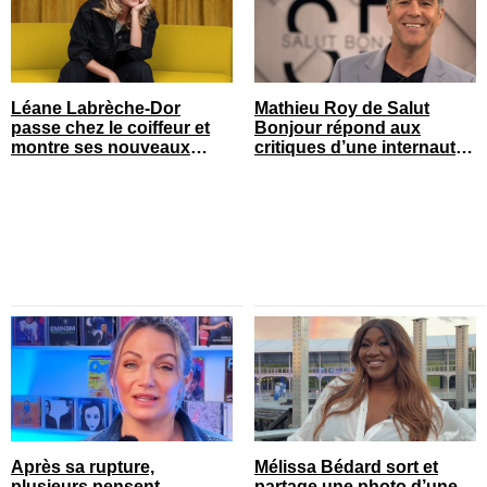
Léane Labrèche-Dor
Mathieu Roy de Salut
passe chez le coiffeur et
Bonjour répond aux
montre ses nouveaux
critiques d’une internaute
cheveux
et ça fait réagir
Après sa rupture,
Mélissa Bédard sort et
plusieurs pensent
partage une photo d’une