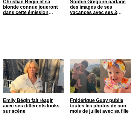
Christian Bégin et sa
Sophie Grégoire partage
blonde connue joueront
des images de ses
dans cette émission
vacances avec ses 3
populaire
enfants
Emily Bégin fait réagir
Frédérique Guay publie
avec ses différents looks
toutes les photos de son
sur scène
mois de juillet avec sa fille