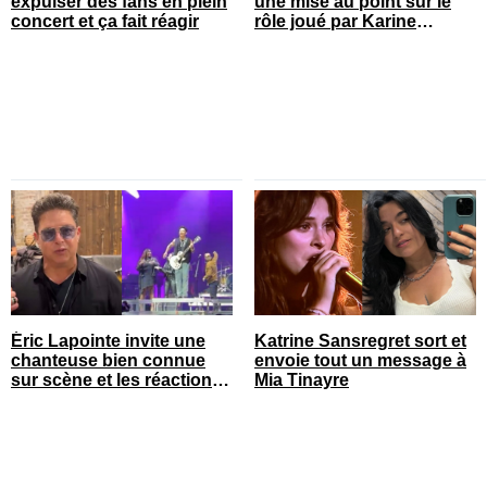
expulser des fans en plein
une mise au point sur le
concert et ça fait réagir
rôle joué par Karine
Gonthier-Hyndman dans la
série
Éric Lapointe invite une
Katrine Sansregret sort et
chanteuse bien connue
envoie tout un message à
sur scène et les réactions
Mia Tinayre
sont nombreuses