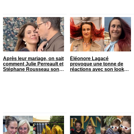
Après leur mariage, on sait
Éléonore Lagacé
comment Julie Perreault et
provoque une tonne de
Stéphane Rousseau sont
réactions avec son look
tombés amoureux
court de festival