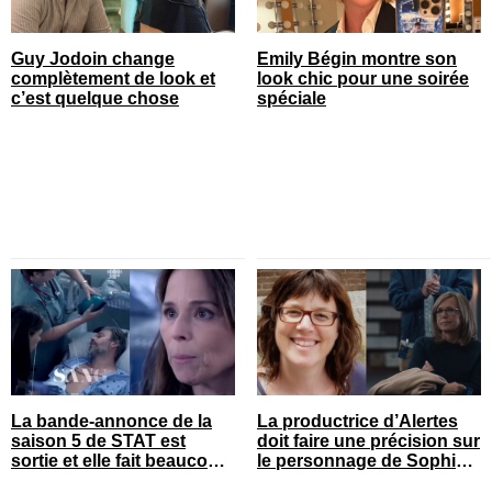
Guy Jodoin change
Emily Bégin montre son
complètement de look et
look chic pour une soirée
c’est quelque chose
spéciale
La bande-annonce de la
La productrice d’Alertes
saison 5 de STAT est
doit faire une précision sur
sortie et elle fait beaucoup
le personnage de Sophie
réagir
Prégent