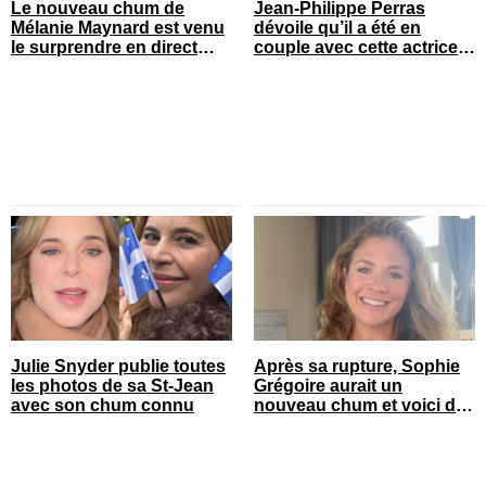
Le nouveau chum de
Jean-Philippe Perras
Mélanie Maynard est venu
dévoile qu’il a été en
le surprendre en direct
couple avec cette actrice
pour ses 50 ans
connue du Québec
Julie Snyder publie toutes
Après sa rupture, Sophie
les photos de sa St-Jean
Grégoire aurait un
avec son chum connu
nouveau chum et voici de
qui il s’agit