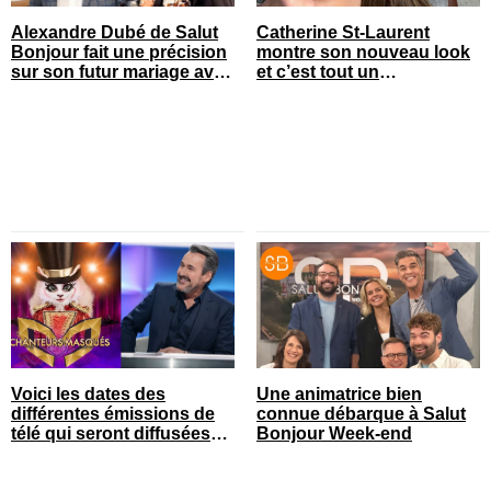
Alexandre Dubé de Salut
Catherine St-Laurent
Bonjour fait une précision
montre son nouveau look
sur son futur mariage avec
et c’est tout un
sa blonde
changement
Voici les dates des
Une animatrice bien
différentes émissions de
connue débarque à Salut
télé qui seront diffusées
Bonjour Week-end
bientôt