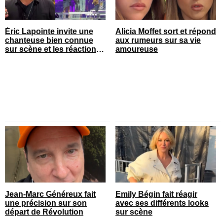
Éric Lapointe invite une
Alicia Moffet sort et répond
chanteuse bien connue
aux rumeurs sur sa vie
sur scène et les réactions
amoureuse
sont nombreuses
Jean-Marc Généreux fait
Emily Bégin fait réagir
une précision sur son
avec ses différents looks
départ de Révolution
sur scène