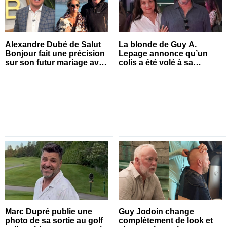
Alexandre Dubé de Salut
La blonde de Guy A.
Bonjour fait une précision
Lepage annonce qu’un
sur son futur mariage avec
colis a été volé à sa
sa blonde
maison
Marc Dupré publie une
Guy Jodoin change
photo de sa sortie au golf
complètement de look et