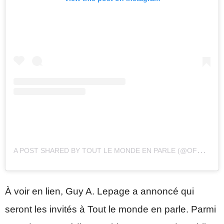
A
POST SHARED BY TOUT LE MONDE EN PARLE (@OFF_TLMEP)
À voir en lien, Guy A. Lepage a annoncé qui
seront les invités à Tout le monde en parle. Parmi