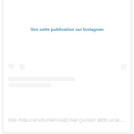
Voir cette publication sur Instagram
U
NE PUBLICATION PARTAGÉE PAR ÇA FINIT BIEN LA SEMAINE (@CAFINITBIENLASEMAINETVA)