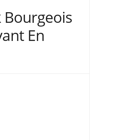
k Bourgeois
vant En