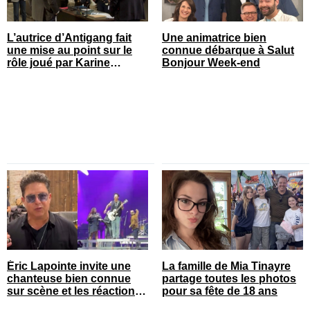
L’autrice d’Antigang fait
Une animatrice bien
une mise au point sur le
connue débarque à Salut
rôle joué par Karine
Bonjour Week-end
Gonthier-Hyndman dans la
série
Éric Lapointe invite une
La famille de Mia Tinayre
chanteuse bien connue
partage toutes les photos
sur scène et les réactions
pour sa fête de 18 ans
sont nombreuses