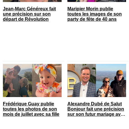
Jean-Marc Généreux fait
Maripier Morin publie
une précision sur son
toutes les images de son
départ de Révolution
party de fête de 40 ans
Frédérique Guay publie
Alexandre Dubé de Salut
toutes les photos de son
Bonjour fait une précision
mois de juillet avec sa fille
sur son futur mariage avec
sa blonde