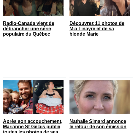
Radio-Canada vient de
Découvrez 11 photos de
débrancher une série
Mia Tinayre et de sa
populaire du Québec
blonde Marie
Après son accouchement,
Nathalie Simard annonce
Marianne St-Gelais publie
le retour de son émission
toutes les photos de ses