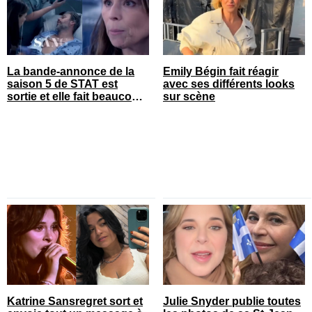
La bande-annonce de la
Emily Bégin fait réagir
saison 5 de STAT est
avec ses différents looks
sortie et elle fait beaucoup
sur scène
réagir
Katrine Sansregret sort et
Julie Snyder publie toutes