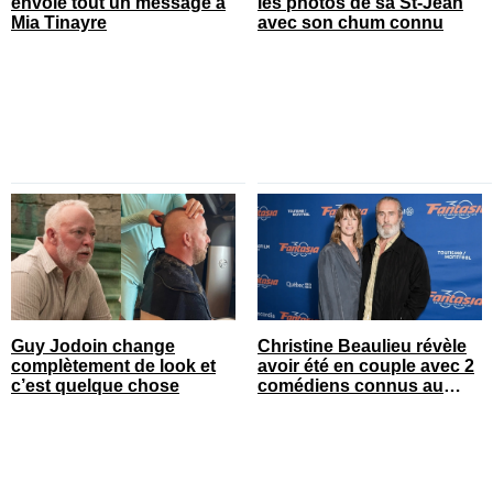
envoie tout un message à
les photos de sa St-Jean
Mia Tinayre
avec son chum connu
Guy Jodoin change
Christine Beaulieu révèle
complètement de look et
avoir été en couple avec 2
c’est quelque chose
comédiens connus au
Québec