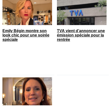
Emily Bégin montre son
TVA vient d’annoncer une
look chic pour une soirée
émission spéciale pour la
spéciale
rentrée