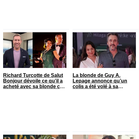
Richard Turcotte de Salut
La blonde de Guy A.
Bonjour dévoile ce qu’il a
Lepage annonce qu’un
acheté avec sa blonde cet
colis a été volé à sa
été
maison