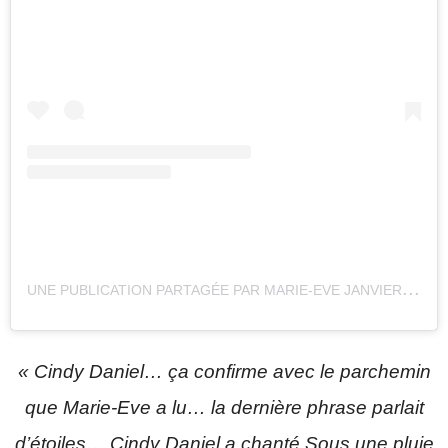
U
NE PUBLICATION PARTAGÉE PAR MARIE-EVE JANVIER (@MARIEEVEJANVIER)
« Cindy Daniel… ça confirme avec le parchemin
que Marie-Eve a lu… la dernière phrase parlait
d’étoiles… Cindy Daniel a chanté Sous une pluie