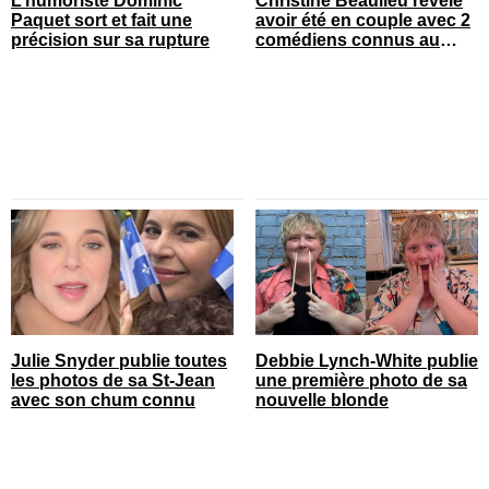
L’humoriste Dominic
Christine Beaulieu révèle
Paquet sort et fait une
avoir été en couple avec 2
précision sur sa rupture
comédiens connus au
Québec
Julie Snyder publie toutes
Debbie Lynch-White publie
les photos de sa St-Jean
une première photo de sa
avec son chum connu
nouvelle blonde