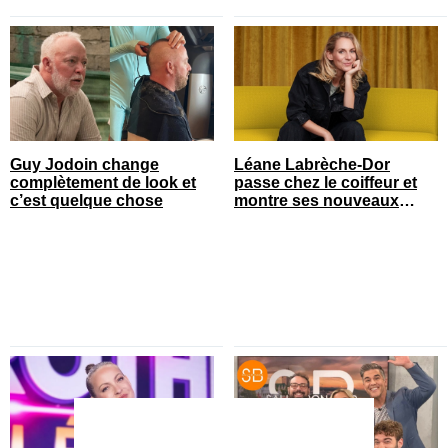
Guy Jodoin change
Léane Labrèche-Dor
complètement de look et
passe chez le coiffeur et
c’est quelque chose
montre ses nouveaux
cheveux