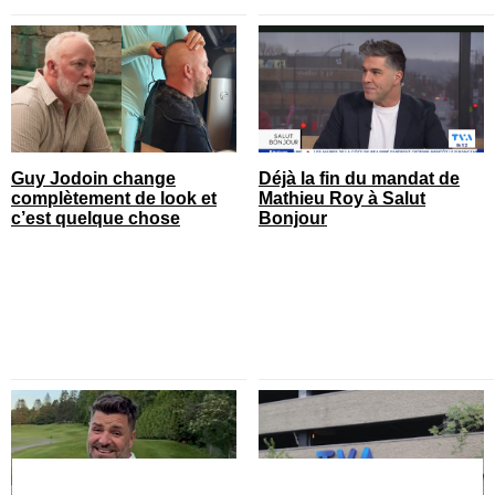
Guy Jodoin change
Déjà la fin du mandat de
complètement de look et
Mathieu Roy à Salut
c’est quelque chose
Bonjour