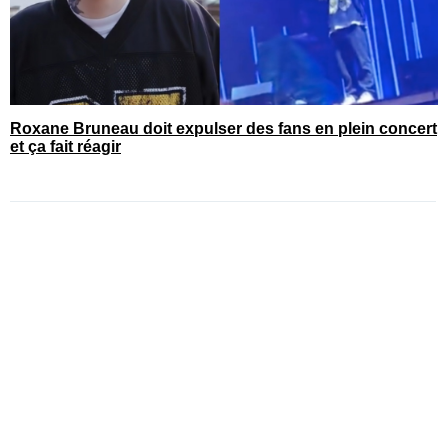
Roxane Bruneau doit expulser des fans en plein concert
et ça fait réagir